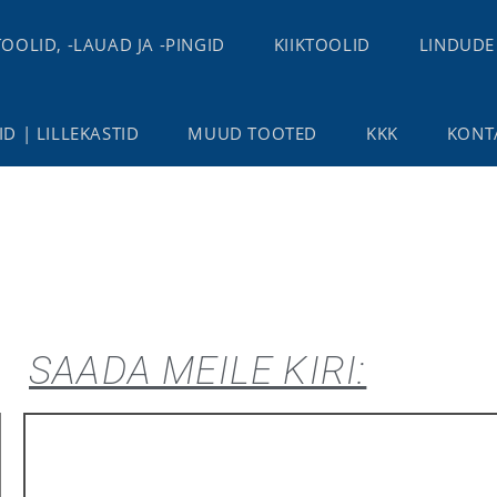
TOOLID, -LAUAD JA -PINGID
KIIKTOOLID
LINDUDE
D | LILLEKASTID
MUUD TOOTED
KKK
KONT
SAADA MEILE KIRI: