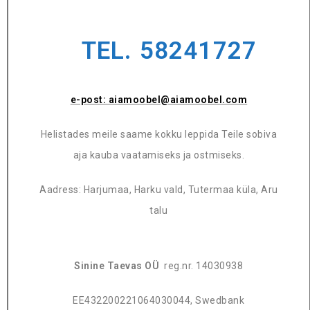
TEL. 58241727
e-post: aiamoobel@aiamoobel.com
Helistades meile saame kokku leppida Teile sobiva
aja kauba vaatamiseks ja ostmiseks.
Aadress: Harjumaa, Harku vald, Tutermaa küla, Aru
talu
Sinine Taevas OÜ
reg.nr. 14030938
EE432200221064030044, Swedbank