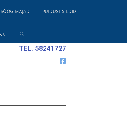
 SÖÖGIMAJAD
PUIDUST SILDID
AKT
TEL. 58241727